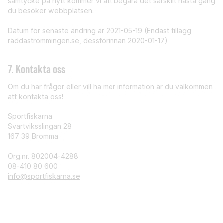
samtycke på nytt kommer vi att begära det särskilt nästa gång
du besöker webbplatsen.
Datum för senaste ändring är 2021-05-19 (Endast tillägg
räddaströmmingen.se, dessförinnan 2020-01-17)
7. Kontakta oss
Om du har frågor eller vill ha mer information är du välkommen
att kontakta oss!
Sportfiskarna
Svartviksslingan 28
167 39 Bromma
Org.nr. 802004-4288
08-410 80 600
info@sportfiskarna.se