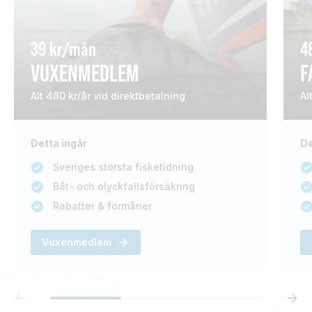
39 kr/mån
4
VUXENMEDLEM
F
Alt 480 kr/år vid direktbetalning
Al
Detta ingår
De
Sveriges största fisketidning
Båt- och olyckfallsförsäkring
Rabatter & förmåner
Vuxenmedlem